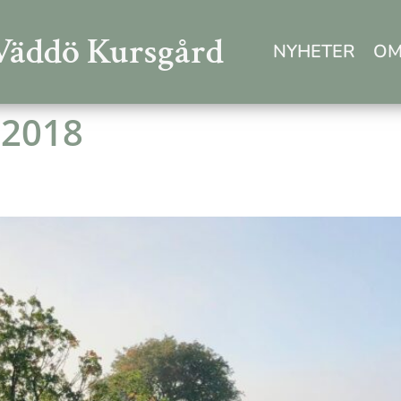
Väddö Kursgård
NYHETER
OM
 2018