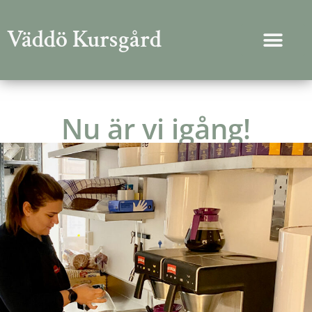
Väddö Kursgård
Nu är vi igång!