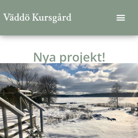
Väddö Kursgård
Nya projekt!